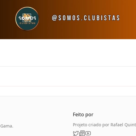
Feito por
Projeto criado por Rafael Quint
a Gama.