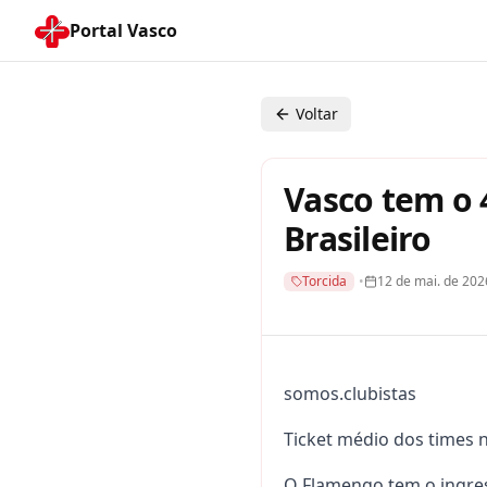
Portal Vasco
Voltar
Vasco tem o 
Brasileiro
Torcida
•
12 de mai. de 202
somos.clubistas
Ticket médio dos times n
O Flamengo tem o ingres