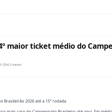
4º maior ticket médio do Camp
6
•
há 3 meses
o Brasileirão 2026 até a 15ª rodada
so mais caro do Campeonato Brasileiro até aqui. Em média