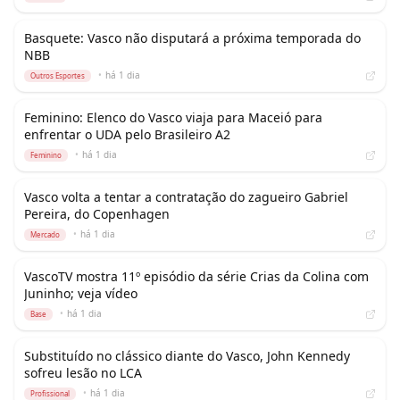
Basquete: Vasco não disputará a próxima temporada do
NBB
•
há 1 dia
Outros Esportes
Feminino: Elenco do Vasco viaja para Maceió para
enfrentar o UDA pelo Brasileiro A2
•
há 1 dia
Feminino
Vasco volta a tentar a contratação do zagueiro Gabriel
Pereira, do Copenhagen
•
há 1 dia
Mercado
VascoTV mostra 11º episódio da série Crias da Colina com
Juninho; veja vídeo
•
há 1 dia
Base
Substituído no clássico diante do Vasco, John Kennedy
sofreu lesão no LCA
•
há 1 dia
Profissional