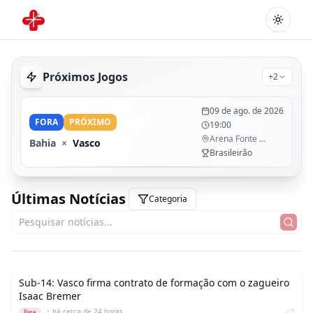
Alterna
Próximos Jogos
+2
09 de ago. de 2026
FORA
PRÓXIMO
19:00
Arena Fonte Nova
Bahia
×
Vasco
Brasileirão
Últimas Notícias
Categoria
Sub-14: Vasco firma contrato de formação com o zagueiro
Isaac Bremer
•
há cerca de 24 horas
Base