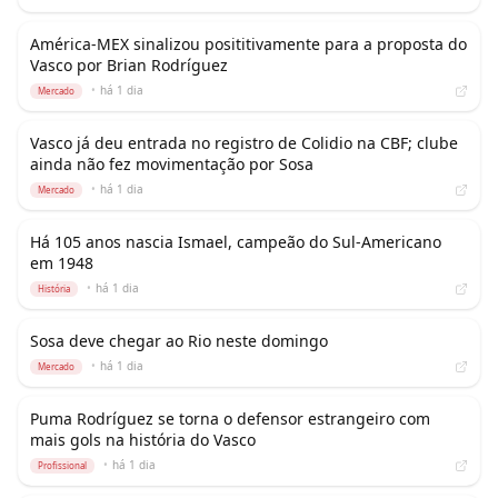
América-MEX sinalizou posititivamente para a proposta do
Vasco por Brian Rodríguez
•
há 1 dia
Mercado
Vasco já deu entrada no registro de Colidio na CBF; clube
ainda não fez movimentação por Sosa
•
há 1 dia
Mercado
Há 105 anos nascia Ismael, campeão do Sul-Americano
em 1948
•
há 1 dia
História
Sosa deve chegar ao Rio neste domingo
•
há 1 dia
Mercado
Puma Rodríguez se torna o defensor estrangeiro com
mais gols na história do Vasco
•
há 1 dia
Profissional