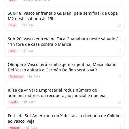
Sub-18: Vasco enfrenta o Guarani pela semifinal da Copa
M2 neste sábado às 15h
•
há 1 dia
Base
Sub-20: Vasco entreia na Taça Guanabara neste sábado às
11h fora de casa contra o Maricá
•
há 1 dia
Base
Olimpia x Vasco terá arbitragem argentina; Maximiliano
Del Yesso apitará e Germán Delfino será o VAR
•
há 1 dia
Profissional
Juíza da 4ª Vara Empresarial reduz número de
administradores da recuperação judicial e nomeia
watchdog
•
há 1 dia
Gestão
Perfil da Sul-Americana no X destaca a chegada de Colidio
ao Vasco; veja
•
há 1 dia
Mercado